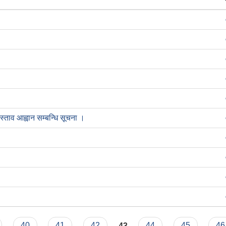
्ताव आह्वान सम्बन्धि सूचना ।
40
41
42
43
44
45
46