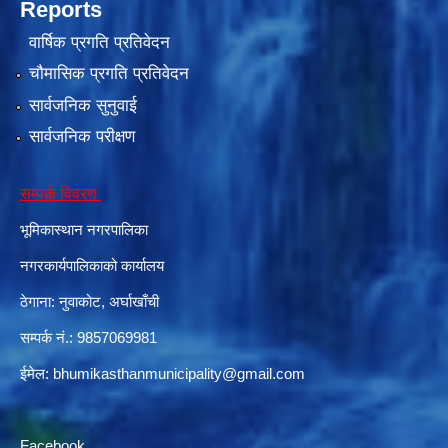
Reports
वार्षिक प्रगति प्रतिवेदन
चौमासिक प्रगति प्रतिवेदन
सार्वजनिक सुनुवाई
सार्वजनिक परीक्षण
सम्पर्क विवरण
भूमिकास्थान नगरपालिका
काेशेली घर संचालन सम्बन्धी प्रस्ताव पेश गर्ने सम्बन्धी सूचना २०७७.१२.१३
नगरकार्यपालिकाको कार्यालय
ठेगाना: नुवाकोट, अर्घाखाँची
सम्पर्क नं.: 9857069981
ईमेल:
bhumikasthanmunicipality@gmail.com
Facebook