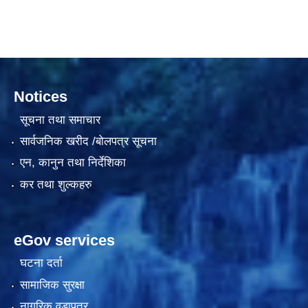
दरभाउपत्र आह्वान सम्बन्धी सूचना ठे‍‍.नं.79 15Beded Primary Hospital
Notices
सूचना तथा समाचार
सार्वजनिक खरीद /बोलपत्र सूचना
एन, कानुन तथा निर्देशिका
दरभाउपत्र स्वीकृतिका लागि छनोट भएकाे सम्बन्धी सूचना ठे‍.नं.54-60-61-62-63-64-65
कर तथा शुल्कहरु
eGov services
घटना दर्ता
सामाजिक सुरक्षा
नागरिक वडापत्र