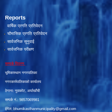
Reports
दरभाउपत्र आह्वान सम्बन्धी सूचना ठे‍‍.नं.79 15Beded Primary Hospital
वार्षिक प्रगति प्रतिवेदन
चौमासिक प्रगति प्रतिवेदन
सार्वजनिक सुनुवाई
सार्वजनिक परीक्षण
दरभाउपत्र स्वीकृतिका लागि छनोट भएकाे सम्बन्धी सूचना ठे‍.नं.54-60-61-62-63-64-65
सम्पर्क विवरण
भूमिकास्थान नगरपालिका
नगरकार्यपालिकाको कार्यालय
ठेगाना: नुवाकोट, अर्घाखाँची
सम्पर्क नं.: 9857069981
ईमेल:
bhumikasthanmunicipality@gmail.com