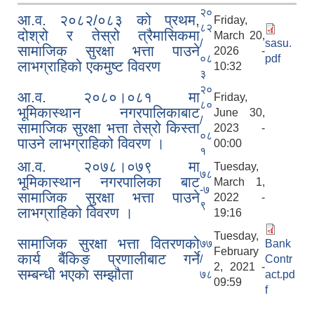
२०
आ.व. २०८२/०८३ को प्रथम,
Friday,
८२
दोश्रो र तेस्रो त्रैमासिकमा
March 20,
/
sasu.
सामाजिक सुरक्षा भत्ता पाउने
2026 -
०८
pdf
लाभग्राहिको एकमुष्ट विवरण
10:32
३
२०
आ.व. २०८०।०८१ मा
Friday,
८०
भूमिकास्थान नगरपालिकाबाट
June 30,
सामाजिक सुरक्षा भत्ता वितरणको कार्य बै‌ंकिङ प्रणालीबाट गर्ने सम्बन्धी भएकाे सम्झौता
/
सामाजिक सुरक्षा भत्ता तेस्रो किस्ता
2023 -
०८
पाउने लाभग्राहिको विवरण ।
00:00
१
आ.व. २०७८।०७९ मा
Tuesday,
७८
भूमिकास्थान नगरपालिका बाट
March 1,
-७
सामाजिक सुरक्षा भत्ता पाउने
2022 -
९
लाभग्राहिको विवरण ।
19:16
Tuesday,
सामाजिक सुरक्षा भत्ता वितरणको
७७
Bank
February
कार्य बै‌ंकिङ प्रणालीबाट गर्ने
/
Contr
2, 2021 -
सम्बन्धी भएकाे सम्झौता
७८
act.pd
09:59
f