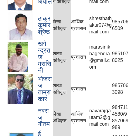
अर्याल
य अधिकृत
mail.com
ठाकुर
shresthath
लेखा
आर्थिक
985706
कुमार
akur07@g
अधिकृत
प्रशासन
6509
श्रेष्ठ
mail.com
खगे
marasinik
न्द्ररा
शाखा
hagendra
985107
ज
प्रशासन
अधिकृत
@gmail.c
8025
मरासि
om
नी
काेशेली घर संचालन सम्बन्धी प्रस्ताव पेश गर्ने सम्बन्धी सूचना २०७७.१२.१३
भोजरा
ज
शाखा
985706
प्रशासन
ताम्रा
अधिकृत
3098
कार
984711
नवरा
navarajga
लेखा
आर्थिक
4580/9
ज
utam2@g
अधिकृत
प्रशासन
857069
गौतम
mail.com
989
ई.