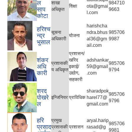
ल
शाखा
984710
शिक्षा
ota@gmai
साप
अधिकृत
9663
l.com
कोटा
harishcha
हरिश्च
सूचना
ndra.bhus
985706
न्द्र
योजना
अधिकारी
al36@gm
9987
भुसाल
ail.com
सामाजिक सुरक्षा भत्ता वितरणको कार्य बै‌ंकिङ प्रणालीबाट गर्ने सम्बन्धी भएकाे सम्झौता
प्रशासन/
शंकर
खरिद
adshankar
प्रशासकी
985706
अधि
इकाई/
59@gmail
य अधिकृत
9794
कारी
उद्योग,
.com
सहकारी
शरद
sharadpok
985706
पोखरे
इन्जिनियर
प्राविधिक
harel77@
9796
ल
gmail.com
हरि
प्रमुख
aryal.harip
985706
प्रसाद
प्रशासकी
प्रशासन
rasad@g
9981