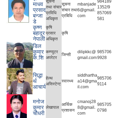
सूचना
984189
माधव
सूचना
mbanjade
तथा संचार
1352/9
प्रसाद
संचार तथा
6@gmail.
प्रविधि
857069
बन्जा
प्रबिधि
com
अधिकृत
581
डे
दरभाउपत्र आह्वान सम्बन्धी सूचना ठे‍‍.नं.79 15Beded Primary Hospital
कृष्ण
कृषि
बहादुर
प्रसार
कृषि
नेपाली
अधिकृत
डिल
कुमार
कम्प्युटर
dilipkkc@
985706
जिन्सी
के.शि
अपरेटर
gmail.com
9928
.
दरभाउपत्र स्वीकृतिका लागि छनोट भएकाे सम्बन्धी सूचना ठे‍.नं.54-60-61-62-63-64-65
सिद्धा
siddhartha
हेल्थ
985706
र्थ
स्वास्थ्य
a14@gma
असिस्टेन्ट
9114
आचार्य
il.com
मनोज
cmanoj28
आर्थिक
985705
कुमार
लेखापाल
8@gmail.
प्रशासन
0798
चौधरी
com