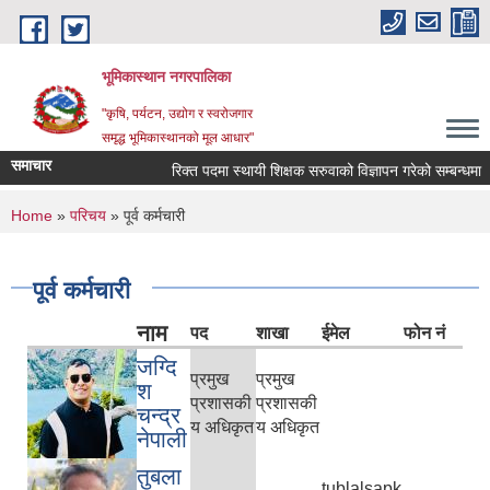
Skip to main content
भूमिकास्थान नगरपालिका
"कृषि, पर्यटन, उद्योग र स्वरोजगार
समृद्ध भूमिकास्थानको मूल आधार"
समाचार
रिक्त पदमा स्थायी शिक्षक सरुवाको विज्ञापन गरेको सम्बन्धमा ।
You are here
Home
»
परिचय
» पूर्व कर्मचारी
पूर्व कर्मचारी
नाम
पद
शाखा
ईमेल
फोन नं
जग्दि
प्रमुख
प्रमुख
श
प्रशासकी
प्रशासकी
चन्द्र
य अधिकृत
य अधिकृत
नेपाली
तुबला
tublalsapk