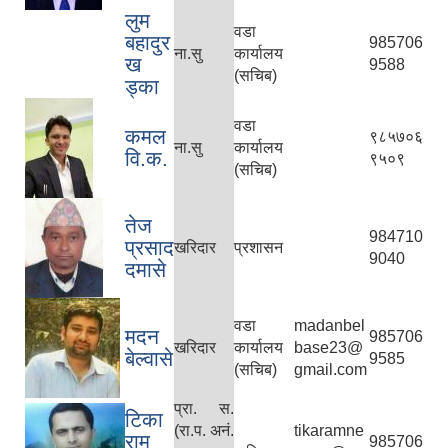
लुम
वडा
बहादुर
985706
ना.सु
कार्यालय
ख
9588
(सचिब)
ड्का
वडा
कमल
९८५७०६
ना.सु
कार्यालय
वि.क.
९५०९
(सचिब)
तेज
984710
प्रसाद
खरिदार
प्रशासन
9040
दमासे
वडा
madanbel
मदन
985706
खरिदार
कार्यालय
base23@
बेल्वासे
9585
(सचिब)
gmail.com
प्रा. स.
टिका
(रा.प. अनं.
tikaramne
राम
985706