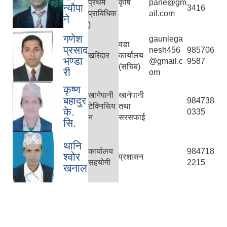
प्रथम
कृषि
pane@gm
न्यौपा
3416
प्राबिधिक
ail.com
ने
)
गणेश
gaunlega
वडा
प्रसाद
nesh456
985706
खरिदार
कार्यालय
भण्डा
@gmail.c
9587
(सचिब)
री
om
कृष्ण
खानेपानी
खानेपानी
बहादुर
984738
टेक्निसिय
तथा
के.
0335
न
सरसफाई
सि.
थानि
कार्यालय
984718
श्वोर
प्रशासन
सहयोगी
2215
खनाल