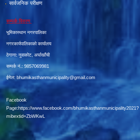
सार्वजनिक परीक्षण
सम्पर्क विवरण
दरभाउपत्र आह्वान सम्बन्धी सूचना ठे‍‍.नं.79 15Beded Primary Hospital
भूमिकास्थान नगरपालिका
नगरकार्यपालिकाको कार्यालय
ठेगाना: नुवाकोट, अर्घाखाँची
सम्पर्क नं.: 9857069981
दरभाउपत्र स्वीकृतिका लागि छनोट भएकाे सम्बन्धी सूचना ठे‍.नं.54-60-61-62-63-64-65
ईमेल:
bhumikasthanmunicipality@gmail.com
Facebook
Page:
https://www.facebook.com/bhumikasthanmunicipality2021?
mibextid=ZbWKwL