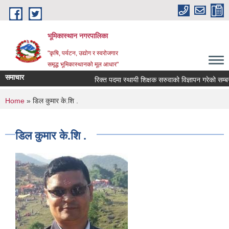
Skip to main content
भूमिकास्थान नगरपालिका
"कृषि, पर्यटन, उद्योग र स्वरोजगार
समृद्ध भूमिकास्थानको मूल आधार"
समाचार
रिक्त पदमा स्थायी शिक्षक सरुवाको विज्ञापन गरेको सम्बन्ध
You are here
Home
» डिल कुमार के.शि .
डिल कुमार के.शि .