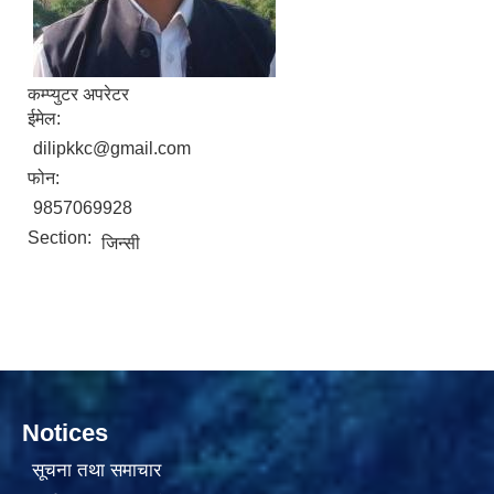
कम्प्युटर अपरेटर
ईमेल:
dilipkkc@gmail.com
फोन:
सामाजिक सुरक्षा भत्ता वितरणको कार्य बै‌ंकिङ प्रणालीबाट गर्ने सम्बन्धी भएकाे सम्झौता
9857069928
Section:
जिन्सी
Notices
सूचना तथा समाचार