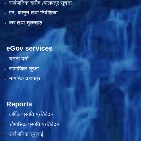
सार्वजनिक खरीद /बोलपत्र सूचना
एन, कानुन तथा निर्देशिका
कर तथा शुल्कहरु
eGov services
घटना दर्ता
सामाजिक सुरक्षा
काेशेली घर संचालन सम्बन्धी प्रस्ताव पेश गर्ने सम्बन्धी सूचना २०७७.१२.१३
नागरिक वडापत्र
Reports
वार्षिक प्रगति प्रतिवेदन
चौमासिक प्रगति प्रतिवेदन
सार्वजनिक सुनुवाई