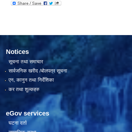
दरभाउपत्र आह्वान सम्बन्धी सूचना ठे‍‍.नं.79 15Beded Primary Hospital
Notices
सूचना तथा समाचार
सार्वजनिक खरीद /बोलपत्र सूचना
दरभाउपत्र स्वीकृतिका लागि छनोट भएकाे सम्बन्धी सूचना ठे‍.नं.54-60-61-62-63-64-65
एन, कानुन तथा निर्देशिका
कर तथा शुल्कहरु
eGov services
घटना दर्ता