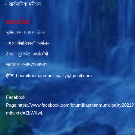
सार्वजनिक परीक्षण
सम्पर्क विवरण
दरभाउपत्र आह्वान सम्बन्धी सूचना ठे‍‍.नं.79 15Beded Primary Hospital
भूमिकास्थान नगरपालिका
नगरकार्यपालिकाको कार्यालय
ठेगाना: नुवाकोट, अर्घाखाँची
सम्पर्क नं.: 9857069981
दरभाउपत्र स्वीकृतिका लागि छनोट भएकाे सम्बन्धी सूचना ठे‍.नं.54-60-61-62-63-64-65
ईमेल:
bhumikasthanmunicipality@gmail.com
Facebook
Page:
https://www.facebook.com/bhumikasthanmunicipality2021?
mibextid=ZbWKwL