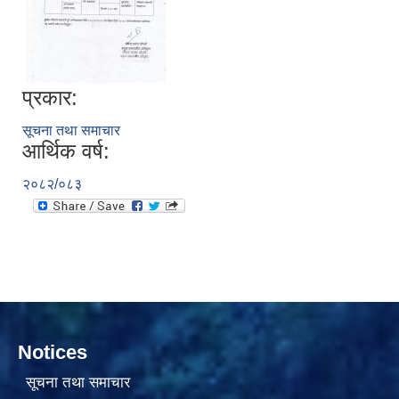
प्रकार:
सूचना तथा समाचार
आर्थिक वर्ष:
सामाजिक सुरक्षा भत्ता वितरणको कार्य बै‌ंकिङ प्रणालीबाट गर्ने सम्बन्धी भएकाे सम्झौता
२०८२/०८३
Notices
सूचना तथा समाचार