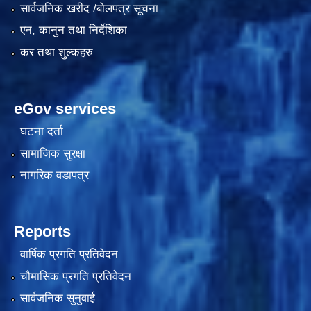
सार्वजनिक खरीद /बोलपत्र सूचना
एन, कानुन तथा निर्देशिका
कर तथा शुल्कहरु
eGov services
घटना दर्ता
सामाजिक सुरक्षा
काेशेली घर संचालन सम्बन्धी प्रस्ताव पेश गर्ने सम्बन्धी सूचना २०७७.१२.१३
नागरिक वडापत्र
Reports
वार्षिक प्रगति प्रतिवेदन
चौमासिक प्रगति प्रतिवेदन
सार्वजनिक सुनुवाई