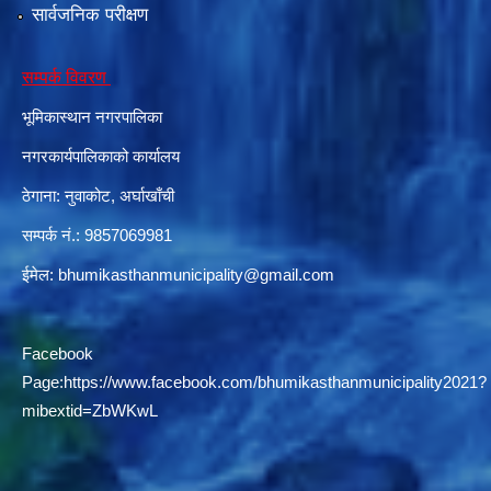
सार्वजनिक परीक्षण
सम्पर्क विवरण
दरभाउपत्र आह्वान सम्बन्धी सूचना ठे‍‍.नं.79 15Beded Primary Hospital
भूमिकास्थान नगरपालिका
नगरकार्यपालिकाको कार्यालय
ठेगाना: नुवाकोट, अर्घाखाँची
सम्पर्क नं.: 9857069981
दरभाउपत्र स्वीकृतिका लागि छनोट भएकाे सम्बन्धी सूचना ठे‍.नं.54-60-61-62-63-64-65
ईमेल:
bhumikasthanmunicipality@gmail.com
Facebook
Page:
https://www.facebook.com/bhumikasthanmunicipality2021?
mibextid=ZbWKwL