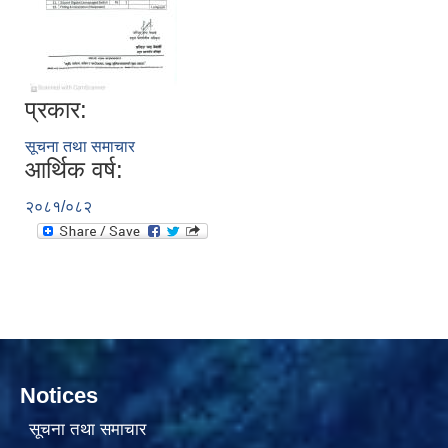
प्रकार:
सूचना तथा समाचार
आर्थिक वर्ष:
सामाजिक सुरक्षा भत्ता वितरणको कार्य बै‌ंकिङ प्रणालीबाट गर्ने सम्बन्धी भएकाे सम्झौता
२०८१/०८२
Notices
सूचना तथा समाचार