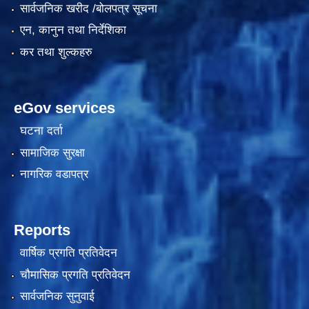
सार्वजनिक खरीद /बोलपत्र सूचना
एन, कानुन तथा निर्देशिका
कर तथा शुल्कहरु
eGov services
घटना दर्ता
सामाजिक सुरक्षा
काेशेली घर संचालन सम्बन्धी प्रस्ताव पेश गर्ने सम्बन्धी सूचना २०७७.१२.१३
नागरिक वडापत्र
Reports
वार्षिक प्रगति प्रतिवेदन
चौमासिक प्रगति प्रतिवेदन
सार्वजनिक सुनुवाई