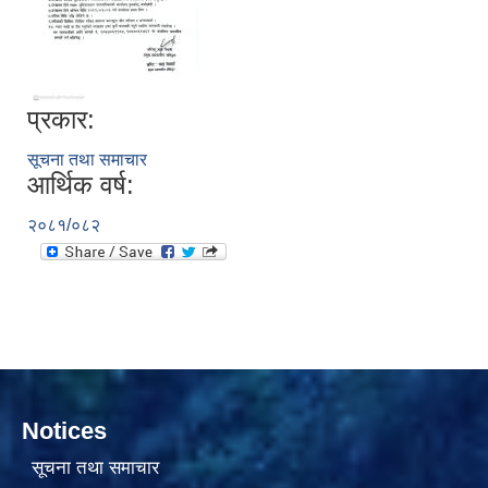
प्रकार:
सूचना तथा समाचार
आर्थिक वर्ष:
सामाजिक सुरक्षा भत्ता वितरणको कार्य बै‌ंकिङ प्रणालीबाट गर्ने सम्बन्धी भएकाे सम्झौता
२०८१/०८२
Notices
सूचना तथा समाचार