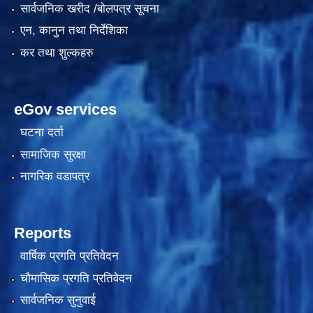
सार्वजनिक खरीद /बोलपत्र सूचना
एन, कानुन तथा निर्देशिका
कर तथा शुल्कहरु
eGov services
घटना दर्ता
सामाजिक सुरक्षा
काेशेली घर संचालन सम्बन्धी प्रस्ताव पेश गर्ने सम्बन्धी सूचना २०७७.१२.१३
नागरिक वडापत्र
Reports
वार्षिक प्रगति प्रतिवेदन
चौमासिक प्रगति प्रतिवेदन
सार्वजनिक सुनुवाई