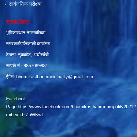
सार्वजनिक परीक्षण
सम्पर्क विवरण
दरभाउपत्र आह्वान सम्बन्धी सूचना ठे‍‍.नं.79 15Beded Primary Hospital
भूमिकास्थान नगरपालिका
नगरकार्यपालिकाको कार्यालय
ठेगाना: नुवाकोट, अर्घाखाँची
सम्पर्क नं.: 9857069981
दरभाउपत्र स्वीकृतिका लागि छनोट भएकाे सम्बन्धी सूचना ठे‍.नं.54-60-61-62-63-64-65
ईमेल:
bhumikasthanmunicipality@gmail.com
Facebook
Page:
https://www.facebook.com/bhumikasthanmunicipality2021?
mibextid=ZbWKwL