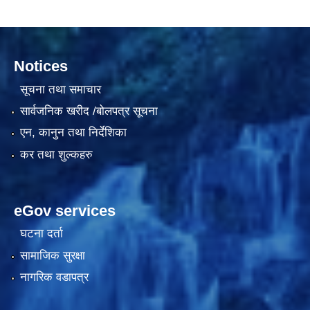
दरभाउपत्र आह्वान सम्बन्धी सूचना ठे‍‍.नं.79 15Beded Primary Hospital
Notices
सूचना तथा समाचार
सार्वजनिक खरीद /बोलपत्र सूचना
एन, कानुन तथा निर्देशिका
कर तथा शुल्कहरु
दरभाउपत्र स्वीकृतिका लागि छनोट भएकाे सम्बन्धी सूचना ठे‍.नं.54-60-61-62-63-64-65
eGov services
घटना दर्ता
सामाजिक सुरक्षा
नागरिक वडापत्र