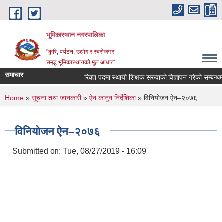
Skip to main content
भूमिकास्थान नगरपालिका
"कृषि, पर्यटन, उद्योग र स्वरोजगार
समृद्ध भूमिकास्थानको मूल आधार"
समाचार
रिक्त पदमा स्थायी शिक्षक सरुवाको विज्ञापन गरेको सम्बन्धमा 
You are here
Home
»
सूचना तथा जानकारी
»
ऐन कानुन निर्देशिका
» विनियोजन ऐन–२०७६
विनियोजन ऐन–२०७६
Submitted on:
Tue, 08/27/2019 - 16:09