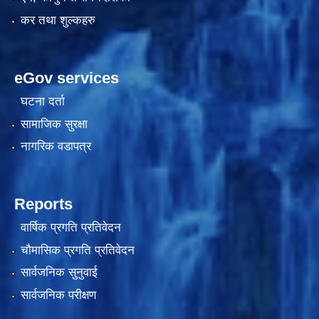
कर तथा शुल्कहरु
eGov services
घटना दर्ता
सामाजिक सुरक्षा
नागरिक वडापत्र
काेशेली घर संचालन सम्बन्धी प्रस्ताव पेश गर्ने सम्बन्धी सूचना २०७७.१२.१३
Reports
वार्षिक प्रगति प्रतिवेदन
चौमासिक प्रगति प्रतिवेदन
सार्वजनिक सुनुवाई
सार्वजनिक परीक्षण