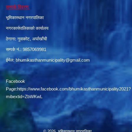
सम्पर्क विवरण
भूमिकास्थान नगरपालिका
दरभाउपत्र आह्वान सम्बन्धी सूचना ठे‍‍.नं.79 15Beded Primary Hospital
नगरकार्यपालिकाको कार्यालय
ठेगाना: नुवाकोट, अर्घाखाँची
सम्पर्क नं.: 9857069981
ईमेल:
bhumikasthanmunicipality@gmail.com
दरभाउपत्र स्वीकृतिका लागि छनोट भएकाे सम्बन्धी सूचना ठे‍.नं.54-60-61-62-63-64-65
Facebook
Page:
https://www.facebook.com/bhumikasthanmunicipality2021?
mibextid=ZbWKwL
© 2026 भूमिकास्थान नगरपालिका