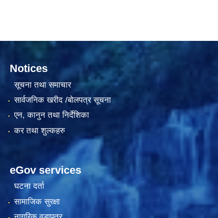
दरभाउपत्र आह्वान सम्बन्धी सूचना ठे‍‍.नं.79 15Beded Primary Hospital
Notices
सूचना तथा समाचार
सार्वजनिक खरीद /बोलपत्र सूचना
एन, कानुन तथा निर्देशिका
दरभाउपत्र स्वीकृतिका लागि छनोट भएकाे सम्बन्धी सूचना ठे‍.नं.54-60-61-62-63-64-65
कर तथा शुल्कहरु
eGov services
घटना दर्ता
सामाजिक सुरक्षा
नागरिक वडापत्र