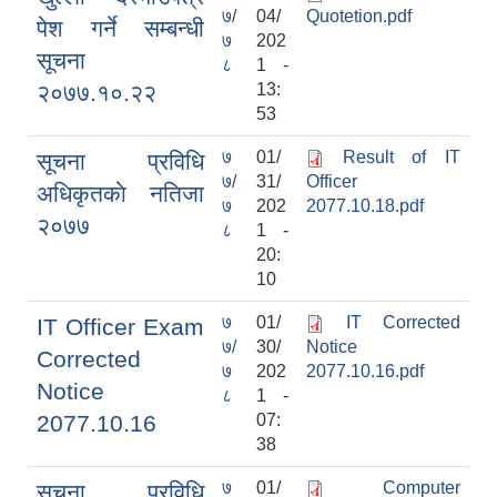
७/
04/
Quotetion.pdf
पेश गर्ने सम्बन्धी
७
202
सूचना
८
1 -
२०७७.१०.२२
13:
53
७
01/
Result of IT
सूचना प्रविधि
७/
31/
Officer
सामाजिक सुरक्षा भत्ता वितरणको कार्य बै‌ंकिङ प्रणालीबाट गर्ने सम्बन्धी भएकाे सम्झौता
अधिकृतकाे नतिजा
७
202
2077.10.18.pdf
२०७७
८
1 -
20:
10
७
01/
IT Corrected
IT Officer Exam
७/
30/
Notice
Corrected
७
202
2077.10.16.pdf
Notice
८
1 -
2077.10.16
07:
38
७
01/
Computer
सूचना प्रविधि