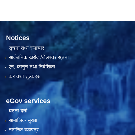
दरभाउपत्र आह्वान सम्बन्धी सूचना ठे‍‍.नं.79 15Beded Primary Hospital
Notices
सूचना तथा समाचार
सार्वजनिक खरीद /बोलपत्र सूचना
एन, कानुन तथा निर्देशिका
दरभाउपत्र स्वीकृतिका लागि छनोट भएकाे सम्बन्धी सूचना ठे‍.नं.54-60-61-62-63-64-65
कर तथा शुल्कहरु
eGov services
घटना दर्ता
सामाजिक सुरक्षा
नागरिक वडापत्र