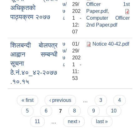
७/
29/
Officer 1st
अधिकृतकाे
७
202
Paper.pdf
,
पाठ्यक्रम २०७७
८
1 -
Computer Officer
12:
2nd Paper.pdf
07
७
01/
Notice 40-42.pdf
शिलबन्दी बाेलपत्र
७/
29/
आह्वान सम्बन्धी
७
202
सूचना
८
1 -
ठे.नं.४०_४२-२०७७
11:
काेशेली घर संचालन सम्बन्धी प्रस्ताव पेश गर्ने सम्बन्धी सूचना २०७७.१२.१३
53
.१०.१५
Pages
« first
‹ previous
…
3
4
5
6
7
8
9
10
11
…
next ›
last »