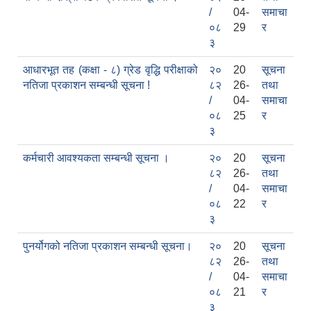
/
04-
समाचा
०८
29
र
३
आधारभूत तह (कक्षा - ८) ग्रेड वृद्धि परीक्षाको
२०
20
सूचना
नतिजा प्रकाशन सम्बन्धी सूचना !
८२
26-
तथा
/
04-
समाचा
०८
25
र
३
कर्मचारी आवश्यकता सम्बन्धी सूचना ।
२०
20
सूचना
काेशेली घर संचालन सम्बन्धी प्रस्ताव पेश गर्ने सम्बन्धी सूचना २०७७.१२.१३
८२
26-
तथा
/
04-
समाचा
०८
22
र
३
पुनर्योगको नतिजा प्रकाशन सम्बन्धी सूचना।
२०
20
सूचना
८२
26-
तथा
/
04-
समाचा
०८
21
र
३