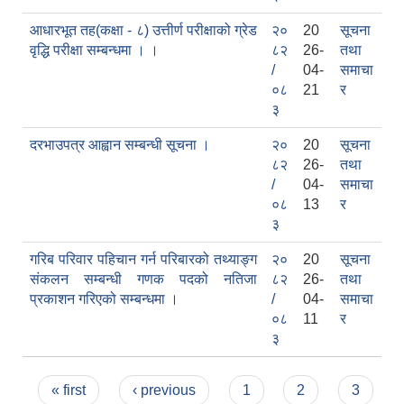
आधारभूत तह(कक्षा - ८) उत्तीर्ण परीक्षाको ग्रेड
२०
20
सूचना
वृद्धि परीक्षा सम्बन्धमा । ।
८२
26-
तथा
/
04-
समाचा
दरभाउपत्र आह्वान सम्बन्धी सूचना ठे‍‍.नं.79 15Beded Primary Hospital
०८
21
र
३
दरभाउपत्र आह्वान सम्बन्धी सूचना ।
२०
20
सूचना
८२
26-
तथा
/
04-
समाचा
०८
13
र
दरभाउपत्र स्वीकृतिका लागि छनोट भएकाे सम्बन्धी सूचना ठे‍.नं.54-60-61-62-63-64-65
३
गरिब परिवार पहिचान गर्न परिबारको तथ्याङ्ग
२०
20
सूचना
संकलन सम्बन्धी गणक पदको नतिजा
८२
26-
तथा
प्रकाशन गरिएको सम्बन्धमा ।
/
04-
समाचा
०८
11
र
३
Pages
« first
‹ previous
1
2
3