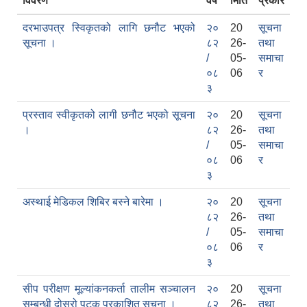
विवरण
वर्ष
मिति
प्रकार
दरभाउपत्र स्विकृतको लागि छनौट भएको
२०
20
सूचना
सूचना ।
८२
26-
तथा
/
05-
समाचा
०८
06
र
३
प्रस्ताव स्वीकृतको लागी छनौट भएको सूचना
२०
20
सूचना
सामाजिक सुरक्षा भत्ता वितरणको कार्य बै‌ंकिङ प्रणालीबाट गर्ने सम्बन्धी भएकाे सम्झौता
।
८२
26-
तथा
/
05-
समाचा
०८
06
र
३
अस्थाई मेडिकल शिबिर बस्ने बारेमा ।
२०
20
सूचना
८२
26-
तथा
/
05-
समाचा
०८
06
र
३
सीप परीक्षण मूल्यांकनकर्ता तालीम सञ्चालन
२०
20
सूचना
सम्बन्धी दोस्रो पटक प्रकाशित सूचना ।
८२
26-
तथा