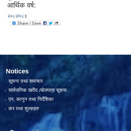
आर्थिक वर्ष:
२०८२/०८३
दरभाउपत्र आह्वान सम्बन्धी सूचना ठे‍‍.नं.79 15Beded Primary Hospital
Notices
दरभाउपत्र स्वीकृतिका लागि छनोट भएकाे सम्बन्धी सूचना ठे‍.नं.54-60-61-62-63-64-65
सूचना तथा समाचार
सार्वजनिक खरीद /बोलपत्र सूचना
एन, कानुन तथा निर्देशिका
कर तथा शुल्कहरु