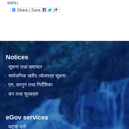
७७/७८
दरभाउपत्र आह्वान सम्बन्धी सूचना ठे‍‍.नं.79 15Beded Primary Hospital
Notices
सूचना तथा समाचार
दरभाउपत्र स्वीकृतिका लागि छनोट भएकाे सम्बन्धी सूचना ठे‍.नं.54-60-61-62-63-64-65
सार्वजनिक खरीद /बोलपत्र सूचना
एन, कानुन तथा निर्देशिका
कर तथा शुल्कहरु
eGov services
घटना दर्ता