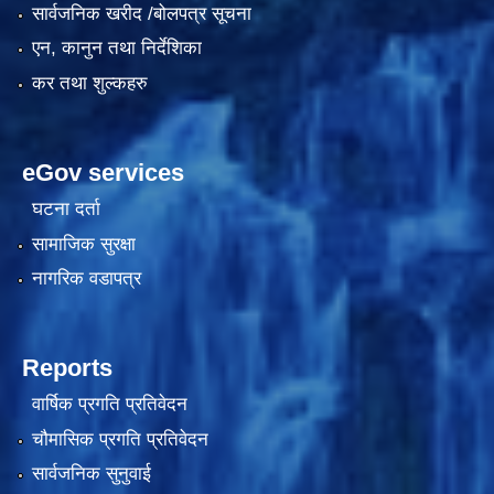
सार्वजनिक खरीद /बोलपत्र सूचना
एन, कानुन तथा निर्देशिका
कर तथा शुल्कहरु
eGov services
घटना दर्ता
सामाजिक सुरक्षा
काेशेली घर संचालन सम्बन्धी प्रस्ताव पेश गर्ने सम्बन्धी सूचना २०७७.१२.१३
नागरिक वडापत्र
Reports
वार्षिक प्रगति प्रतिवेदन
चौमासिक प्रगति प्रतिवेदन
सार्वजनिक सुनुवाई