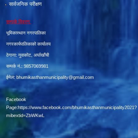
सार्वजनिक परीक्षण
सम्पर्क विवरण
दरभाउपत्र आह्वान सम्बन्धी सूचना ठे‍‍.नं.79 15Beded Primary Hospital
भूमिकास्थान नगरपालिका
नगरकार्यपालिकाको कार्यालय
ठेगाना: नुवाकोट, अर्घाखाँची
सम्पर्क नं.: 9857069981
दरभाउपत्र स्वीकृतिका लागि छनोट भएकाे सम्बन्धी सूचना ठे‍.नं.54-60-61-62-63-64-65
ईमेल:
bhumikasthanmunicipality@gmail.com
Facebook
Page:
https://www.facebook.com/bhumikasthanmunicipality2021?
mibextid=ZbWKwL