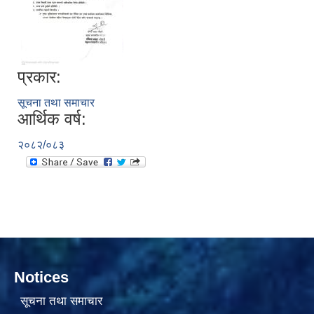
प्रकार:
सूचना तथा समाचार
आर्थिक वर्ष:
सामाजिक सुरक्षा भत्ता वितरणको कार्य बै‌ंकिङ प्रणालीबाट गर्ने सम्बन्धी भएकाे सम्झौता
२०८२/०८३
Notices
सूचना तथा समाचार