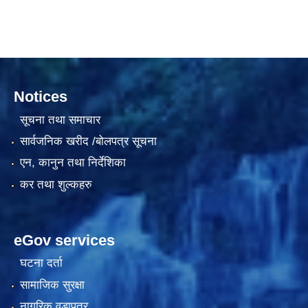
दरभाउपत्र आह्वान सम्बन्धी सूचना ठे‍‍.नं.79 15Beded Primary Hospital
Notices
सूचना तथा समाचार
सार्वजनिक खरीद /बोलपत्र सूचना
एन, कानुन तथा निर्देशिका
दरभाउपत्र स्वीकृतिका लागि छनोट भएकाे सम्बन्धी सूचना ठे‍.नं.54-60-61-62-63-64-65
कर तथा शुल्कहरु
eGov services
घटना दर्ता
सामाजिक सुरक्षा
नागरिक वडापत्र