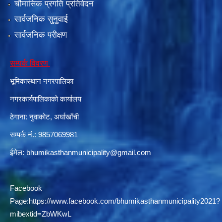
चौमासिक प्रगति प्रतिवेदन
सार्वजनिक सुनुवाई
सार्वजनिक परीक्षण
दरभाउपत्र आह्वान सम्बन्धी सूचना ठे‍‍.नं.79 15Beded Primary Hospital
सम्पर्क विवरण
भूमिकास्थान नगरपालिका
नगरकार्यपालिकाको कार्यालय
ठेगाना: नुवाकोट, अर्घाखाँची
दरभाउपत्र स्वीकृतिका लागि छनोट भएकाे सम्बन्धी सूचना ठे‍.नं.54-60-61-62-63-64-65
सम्पर्क नं.: 9857069981
ईमेल:
bhumikasthanmunicipality@gmail.com
Facebook
Page:
https://www.facebook.com/bhumikasthanmunicipality2021?
mibextid=ZbWKwL