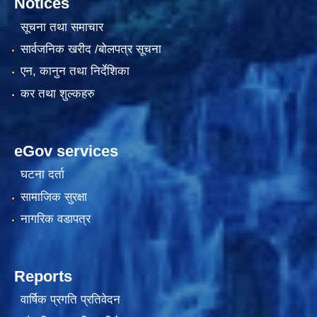
Notices
सूचना तथा समाचार
सार्वजनिक खरीद /बोलपत्र सूचना
एन, कानुन तथा निर्देशिका
कर तथा शुल्कहरु
eGov services
काेशेली घर संचालन सम्बन्धी प्रस्ताव पेश गर्ने सम्बन्धी सूचना २०७७.१२.१३
घटना दर्ता
सामाजिक सुरक्षा
नागरिक वडापत्र
Reports
वार्षिक प्रगति प्रतिवेदन