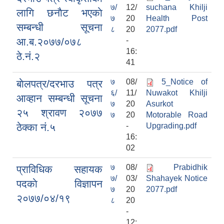
७/
12/
suchana Khilji
लागि छनाैट भएकाे
७
20
Health Post
सम्बन्धी सूचना
८
20
2077.pdf
आ.ब.२०७७/०७८
-
16:
ठे.नं.२
41
७
08/
5_Notice of
बाेलपत्र/दरभाउ पत्र
सामाजिक सुरक्षा भत्ता वितरणको कार्य बै‌ंकिङ प्रणालीबाट गर्ने सम्बन्धी भएकाे सम्झौता
६/
11/
Nuwakot Khilji
आव्हान सम्बन्धी सूचना
७
20
Asurkot
२५ श्रावण २०७७
७
20
Motorable Road
ठेक्का नं‍.५
-
Upgrading.pdf
16:
02
७
08/
Prabidhik
प्राविधिक सहायक
७/
03/
Shahayek Notice
पदकाे विज्ञापन
७
20
2077.pdf
२०७७/०४/१९
८
20
-
12: