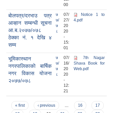
00
७
07/
Notice 1 to
बाेलपत्र/दरभाउ पत्र
७/
27/
4.pdf
आव्हान सम्बन्धी सूचना
७
20
आ.ब.२०७७/०७८
८
20
ठेक्का नं. १ देखि ४
-
15:
सम्म
01
७
07/
7th Nagar
भूमिकास्थान
काेशेली घर संचालन सम्बन्धी प्रस्ताव पेश गर्ने सम्बन्धी सूचना २०७७.१२.१३
७/
16/
Shava Book for
नगरपालिकाकाे बार्षिक
७
20
Web.pdf
नगर विकास योजना
८
20
२०७७/०७८
-
12:
21
Pages
« first
‹ previous
…
16
17