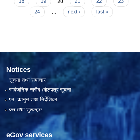
18
19
20
21
22
23
24
…
next ›
last »
दरभाउपत्र आह्वान सम्बन्धी सूचना ठे‍‍.नं.79 15Beded Primary Hospital
Notices
दरभाउपत्र स्वीकृतिका लागि छनोट भएकाे सम्बन्धी सूचना ठे‍.नं.54-60-61-62-63-64-65
सूचना तथा समाचार
सार्वजनिक खरीद /बोलपत्र सूचना
एन, कानुन तथा निर्देशिका
कर तथा शुल्कहरु
eGov services