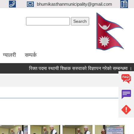
bhumikasthanmunicipality@gmail.com
Search form
Search
ग्यालरी
सम्पर्क
रिक्त पदमा स्थायी शिक्षक सरुवाको विज्ञापन गरेको सम्बन्धमा ।