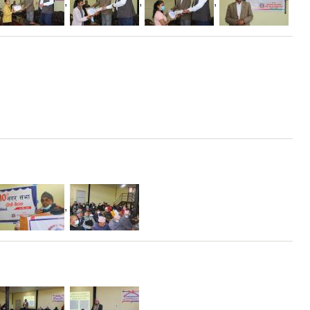
,
,
,
,
,