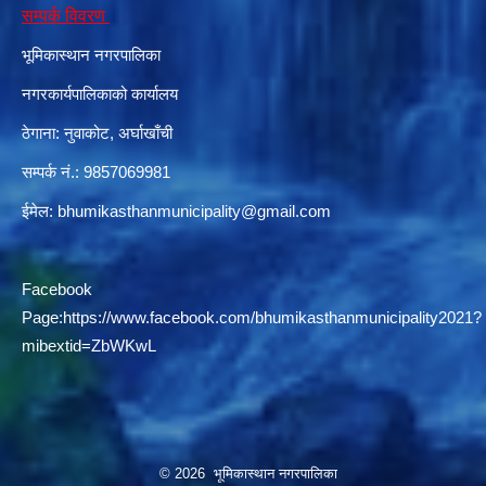
सम्पर्क विवरण
भूमिकास्थान नगरपालिका
दरभाउपत्र आह्वान सम्बन्धी सूचना ठे‍‍.नं.79 15Beded Primary Hospital
नगरकार्यपालिकाको कार्यालय
ठेगाना: नुवाकोट, अर्घाखाँची
सम्पर्क नं.: 9857069981
ईमेल:
bhumikasthanmunicipality@gmail.com
दरभाउपत्र स्वीकृतिका लागि छनोट भएकाे सम्बन्धी सूचना ठे‍.नं.54-60-61-62-63-64-65
Facebook
Page:
https://www.facebook.com/bhumikasthanmunicipality2021?
mibextid=ZbWKwL
© 2026 भूमिकास्थान नगरपालिका