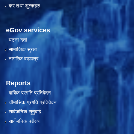
कर तथा शुल्कहरु
eGov services
घटना दर्ता
सामाजिक सुरक्षा
नागरिक वडापत्र
काेशेली घर संचालन सम्बन्धी प्रस्ताव पेश गर्ने सम्बन्धी सूचना २०७७.१२.१३
Reports
वार्षिक प्रगति प्रतिवेदन
चौमासिक प्रगति प्रतिवेदन
सार्वजनिक सुनुवाई
सार्वजनिक परीक्षण