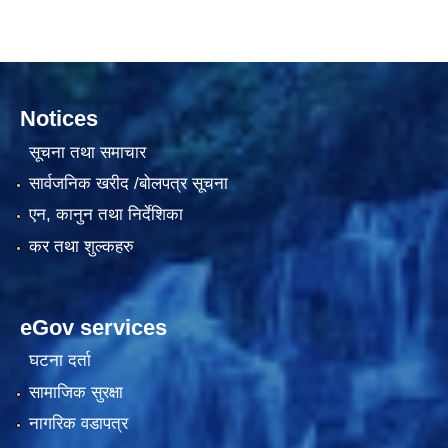
दरभाउपत्र आह्वान सम्बन्धी सूचना ठे‍‍.नं.79 15Beded Primary Hospital
Notices
सूचना तथा समाचार
सार्वजनिक खरीद /बोलपत्र सूचना
एन, कानुन तथा निर्देशिका
दरभाउपत्र स्वीकृतिका लागि छनोट भएकाे सम्बन्धी सूचना ठे‍.नं.54-60-61-62-63-64-65
कर तथा शुल्कहरु
eGov services
घटना दर्ता
सामाजिक सुरक्षा
नागरिक वडापत्र