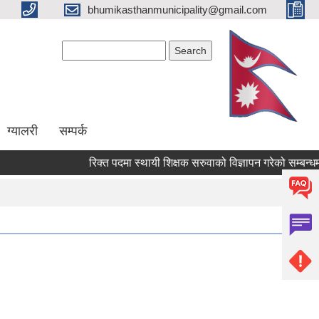
bhumikasthanmunicipality@gmail.com
Search form
Search
ग्यालरी
सम्पर्क
रिक्त पदमा स्थायी शिक्षक सरुवाको विज्ञापन गरेको सम्बन्धमा ।