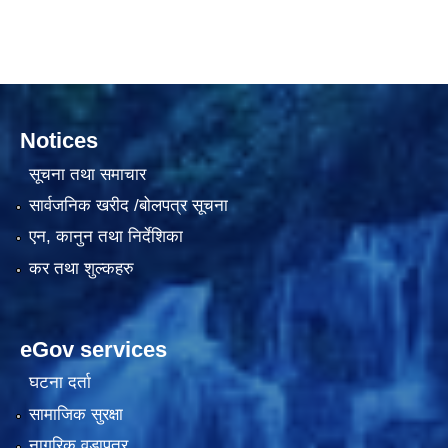
दरभाउपत्र आह्वान सम्बन्धी सूचना ठे‍‍.नं.79 15Beded Primary Hospital
Notices
सूचना तथा समाचार
सार्वजनिक खरीद /बोलपत्र सूचना
एन, कानुन तथा निर्देशिका
दरभाउपत्र स्वीकृतिका लागि छनोट भएकाे सम्बन्धी सूचना ठे‍.नं.54-60-61-62-63-64-65
कर तथा शुल्कहरु
eGov services
घटना दर्ता
सामाजिक सुरक्षा
नागरिक वडापत्र