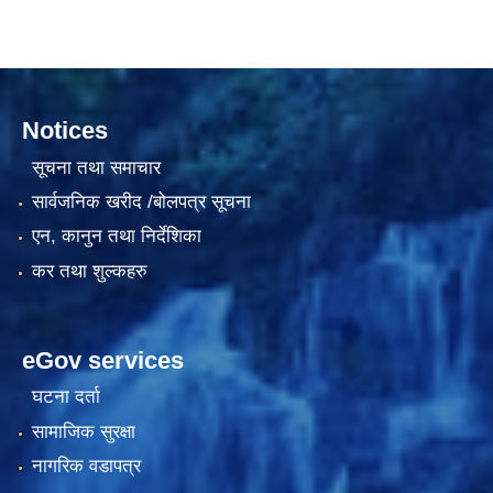
दरभाउपत्र आह्वान सम्बन्धी सूचना ठे‍‍.नं.79 15Beded Primary Hospital
Notices
सूचना तथा समाचार
सार्वजनिक खरीद /बोलपत्र सूचना
एन, कानुन तथा निर्देशिका
दरभाउपत्र स्वीकृतिका लागि छनोट भएकाे सम्बन्धी सूचना ठे‍.नं.54-60-61-62-63-64-65
कर तथा शुल्कहरु
eGov services
घटना दर्ता
सामाजिक सुरक्षा
नागरिक वडापत्र