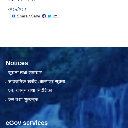
२०८२/०८३
दरभाउपत्र आह्वान सम्बन्धी सूचना ठे‍‍.नं.79 15Beded Primary Hospital
Notices
दरभाउपत्र स्वीकृतिका लागि छनोट भएकाे सम्बन्धी सूचना ठे‍.नं.54-60-61-62-63-64-65
सूचना तथा समाचार
सार्वजनिक खरीद /बोलपत्र सूचना
एन, कानुन तथा निर्देशिका
कर तथा शुल्कहरु
eGov services