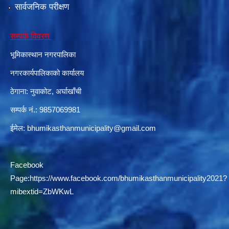
सार्वजनिक परीक्षण
सम्पर्क विवरण
दरभाउपत्र आह्वान सम्बन्धी सूचना ठे‍‍.नं.79 15Beded Primary Hospital
भूमिकास्थान नगरपालिका
नगरकार्यपालिकाको कार्यालय
ठेगाना: नुवाकोट, अर्घाखाँची
सम्पर्क नं.: 9857069981
दरभाउपत्र स्वीकृतिका लागि छनोट भएकाे सम्बन्धी सूचना ठे‍.नं.54-60-61-62-63-64-65
ईमेल:
bhumikasthanmunicipality@gmail.com
Facebook
Page:
https://www.facebook.com/bhumikasthanmunicipality2021?
mibextid=ZbWKwL