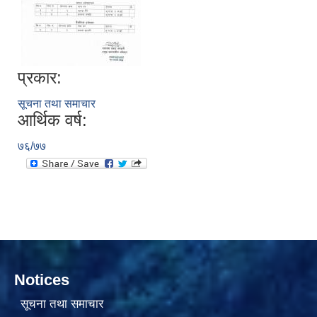
प्रकार:
सूचना तथा समाचार
आर्थिक वर्ष:
सामाजिक सुरक्षा भत्ता वितरणको कार्य बै‌ंकिङ प्रणालीबाट गर्ने सम्बन्धी भएकाे सम्झौता
७६/७७
Notices
सूचना तथा समाचार