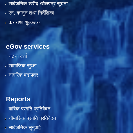
सार्वजनिक खरीद /बोलपत्र सूचना
एन, कानुन तथा निर्देशिका
कर तथा शुल्कहरु
eGov services
घटना दर्ता
सामाजिक सुरक्षा
काेशेली घर संचालन सम्बन्धी प्रस्ताव पेश गर्ने सम्बन्धी सूचना २०७७.१२.१३
नागरिक वडापत्र
Reports
वार्षिक प्रगति प्रतिवेदन
चौमासिक प्रगति प्रतिवेदन
सार्वजनिक सुनुवाई