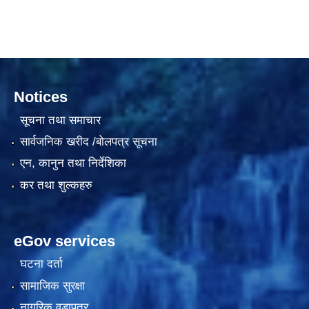
दरभाउपत्र आह्वान सम्बन्धी सूचना ठे‍‍.नं.79 15Beded Primary Hospital
Notices
सूचना तथा समाचार
सार्वजनिक खरीद /बोलपत्र सूचना
एन, कानुन तथा निर्देशिका
दरभाउपत्र स्वीकृतिका लागि छनोट भएकाे सम्बन्धी सूचना ठे‍.नं.54-60-61-62-63-64-65
कर तथा शुल्कहरु
eGov services
घटना दर्ता
सामाजिक सुरक्षा
नागरिक वडापत्र