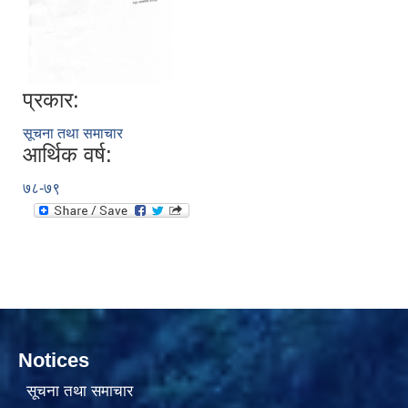
प्रकार:
सूचना तथा समाचार
आर्थिक वर्ष:
सामाजिक सुरक्षा भत्ता वितरणको कार्य बै‌ंकिङ प्रणालीबाट गर्ने सम्बन्धी भएकाे सम्झौता
७८-७९
Notices
सूचना तथा समाचार