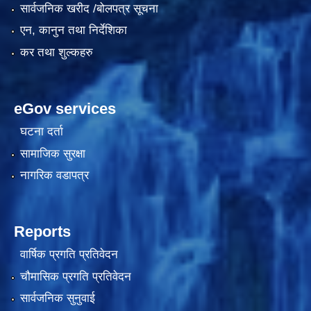
सार्वजनिक खरीद /बोलपत्र सूचना
एन, कानुन तथा निर्देशिका
कर तथा शुल्कहरु
eGov services
घटना दर्ता
सामाजिक सुरक्षा
काेशेली घर संचालन सम्बन्धी प्रस्ताव पेश गर्ने सम्बन्धी सूचना २०७७.१२.१३
नागरिक वडापत्र
Reports
वार्षिक प्रगति प्रतिवेदन
चौमासिक प्रगति प्रतिवेदन
सार्वजनिक सुनुवाई