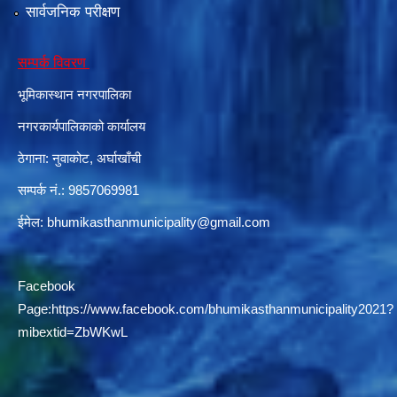
सार्वजनिक परीक्षण
सम्पर्क विवरण
दरभाउपत्र आह्वान सम्बन्धी सूचना ठे‍‍.नं.79 15Beded Primary Hospital
भूमिकास्थान नगरपालिका
नगरकार्यपालिकाको कार्यालय
ठेगाना: नुवाकोट, अर्घाखाँची
सम्पर्क नं.: 9857069981
दरभाउपत्र स्वीकृतिका लागि छनोट भएकाे सम्बन्धी सूचना ठे‍.नं.54-60-61-62-63-64-65
ईमेल:
bhumikasthanmunicipality@gmail.com
Facebook
Page:
https://www.facebook.com/bhumikasthanmunicipality2021?
mibextid=ZbWKwL