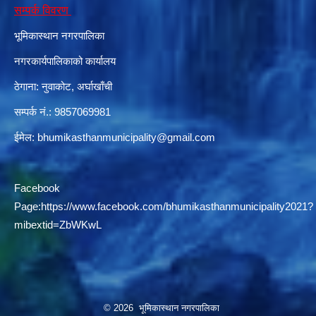
सम्पर्क विवरण
भूमिकास्थान नगरपालिका
दरभाउपत्र आह्वान सम्बन्धी सूचना ठे‍‍.नं.79 15Beded Primary Hospital
नगरकार्यपालिकाको कार्यालय
ठेगाना: नुवाकोट, अर्घाखाँची
सम्पर्क नं.: 9857069981
ईमेल:
bhumikasthanmunicipality@gmail.com
दरभाउपत्र स्वीकृतिका लागि छनोट भएकाे सम्बन्धी सूचना ठे‍.नं.54-60-61-62-63-64-65
Facebook
Page:
https://www.facebook.com/bhumikasthanmunicipality2021?
mibextid=ZbWKwL
© 2026 भूमिकास्थान नगरपालिका