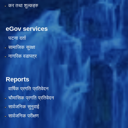
कर तथा शुल्कहरु
eGov services
घटना दर्ता
सामाजिक सुरक्षा
नागरिक वडापत्र
काेशेली घर संचालन सम्बन्धी प्रस्ताव पेश गर्ने सम्बन्धी सूचना २०७७.१२.१३
Reports
वार्षिक प्रगति प्रतिवेदन
चौमासिक प्रगति प्रतिवेदन
सार्वजनिक सुनुवाई
सार्वजनिक परीक्षण