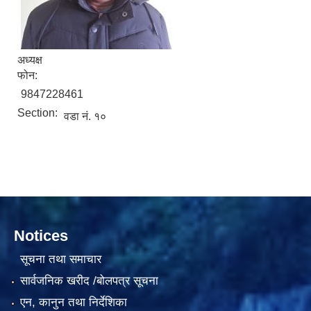
अध्यक्ष
फोन:
9847228461
Section:
सामाजिक सुरक्षा भत्ता वितरणको कार्य बै‌ंकिङ प्रणालीबाट गर्ने सम्बन्धी भएकाे सम्झौता
वडा नं. १०
Notices
सूचना तथा समाचार
सार्वजनिक खरीद /बोलपत्र सूचना
एन, कानुन तथा निर्देशिका