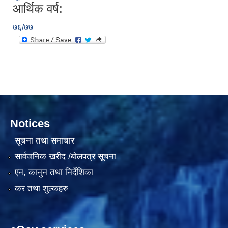
आर्थिक वर्ष:
७६/७७
सामाजिक सुरक्षा भत्ता वितरणको कार्य बै‌ंकिङ प्रणालीबाट गर्ने सम्बन्धी भएकाे सम्झौता
Notices
सूचना तथा समाचार
सार्वजनिक खरीद /बोलपत्र सूचना
एन, कानुन तथा निर्देशिका
कर तथा शुल्कहरु