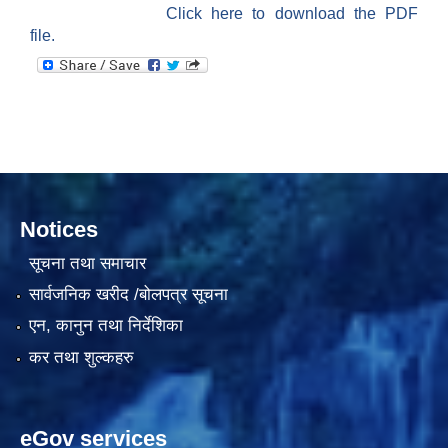
Click here to download the PDF
file.
दरभाउपत्र आह्वान सम्बन्धी सूचना ठे‍‍.नं.79 15Beded Primary Hospital
Notices
दरभाउपत्र स्वीकृतिका लागि छनोट भएकाे सम्बन्धी सूचना ठे‍.नं.54-60-61-62-63-64-65
सूचना तथा समाचार
सार्वजनिक खरीद /बोलपत्र सूचना
एन, कानुन तथा निर्देशिका
कर तथा शुल्कहरु
eGov services