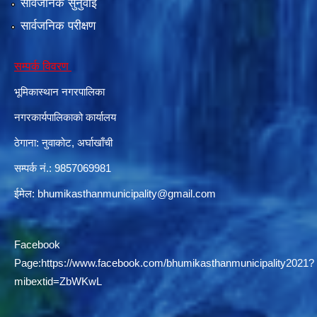
सार्वजनिक सुनुवाई
सार्वजनिक परीक्षण
दरभाउपत्र आह्वान सम्बन्धी सूचना ठे‍‍.नं.79 15Beded Primary Hospital
सम्पर्क विवरण
भूमिकास्थान नगरपालिका
नगरकार्यपालिकाको कार्यालय
ठेगाना: नुवाकोट, अर्घाखाँची
सम्पर्क नं.: 9857069981
दरभाउपत्र स्वीकृतिका लागि छनोट भएकाे सम्बन्धी सूचना ठे‍.नं.54-60-61-62-63-64-65
ईमेल:
bhumikasthanmunicipality@gmail.com
Facebook
Page:
https://www.facebook.com/bhumikasthanmunicipality2021?
mibextid=ZbWKwL