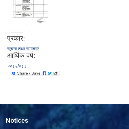
प्रकार:
सामाजिक सुरक्षा भत्ता वितरणको कार्य बै‌ंकिङ प्रणालीबाट गर्ने सम्बन्धी भएकाे सम्झौता
सूचना तथा समाचार
आर्थिक वर्ष:
२०८२/०८३
Notices