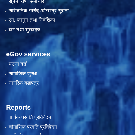
सूचना तथा समाचार
सार्वजनिक खरीद /बोलपत्र सूचना
एन, कानुन तथा निर्देशिका
कर तथा शुल्कहरु
eGov services
घटना दर्ता
काेशेली घर संचालन सम्बन्धी प्रस्ताव पेश गर्ने सम्बन्धी सूचना २०७७.१२.१३
सामाजिक सुरक्षा
नागरिक वडापत्र
Reports
वार्षिक प्रगति प्रतिवेदन
चौमासिक प्रगति प्रतिवेदन